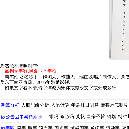
周杰伦举牌照制作:
每列文字数:最多17个字符
周杰伦,著名歌手、作词人、作曲人、编曲及唱片制作人。周杰伦
及东西南亚市场。2005年涉足影视.
如果文字看不清,请字体改为宋体或减少文字或分成多行
测算分析:
人脑思维分析
人品计算
年最旺日测算
麻将运气测算
做公告启事暴料娱乐:
二维码
条形码
奖状
皇帝圣旨
锦旗
特种
做字图:
闪字
跳字
流光字
闪光字
模板闪字
单闪字
流动字
变