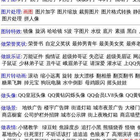
图片处理:
画图
图片加字
图片缩放
裁剪图片
图片格式转换
静
图片处理
拼人像
图转特效:
镜像
旋涡
哈哈镜
S波
字图片
水纹
底片
素描
黑白
做荣誉奖状:
荣誉书
自定义奖状
最帅男青年
最美美女奖
最疼
做娱乐证:
万能证件
痴情证
超级帅哥证
失恋证
超级美眉证
网
子鼠证
少林弟子证
丑牛证
峨眉弟子证
请深爱
灌水证
上QQ
图片转动画:
滚动
缩小远离
旋转
放大漂移
翻相册
翻页翻书
糖果飞舞
掉元宝
狗玩电脑
水中倒影
母鸡眼闪
摇头娃娃
做头像:
QQ皇冠头像
QQ黄钻闪烁头像
QQ会员LV8头像
QQ黄
做场景:
地铁广告
楼宇广告牌
街道灯箱
城市夜景广告
大楼
商店橱窗
公司护栏外招牌
城市公示牌
街上夜晚灯箱
商店墙壁
做表情:
小猪教学
绿豆蛙
焦躁度步
追打小黑
熊猫烧香
怪物
墓地伤心
往死里打
不听话该打
追追追
色狼来了
高潮演讲
借