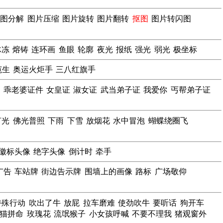
动图分解
图片压缩
图片旋转
图片翻转
抠图
图片转闪图
冰冻
熔铸
连环画
鱼眼
轮廓
夜光
报纸
强光
弱光
极坐标
范生
奥运火炬手
三八红旗手
证
乖老婆证件
女皇证
淑女证
武当弟子证
我爱你
丐帮弟子证
灯光
佛光普照
下雨
下雪
放烟花
水中冒泡
蝴蝶绕圈飞
钻徽标头像
绝字头像
倒计时
牵手
广告
车站牌
街边告示牌
围墙上的画像
路标
广场敬仰
特殊行动
吹出了牛
放屁
拉车磨难
使劲吹牛
要听话
狗开车
猫拼命
玫瑰花
流氓猴子
小女孩呼喊
不要不理我
猪观窗外