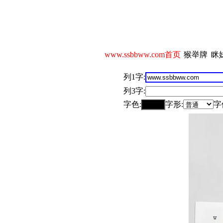
www.ssbbww.com首页
猴举牌
眯
列1字:
列3字:
字色:
字形:
字