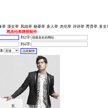
妹举
漫女举
凤姐举
杨幂举
多人举
杰伦举
诗诗举
秀贤举
多女
周杰伦举牌照制作
列2字:
列4字:
体: