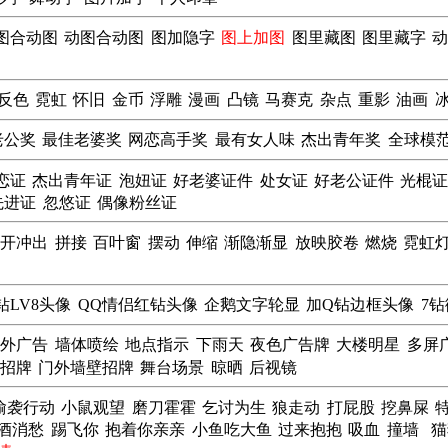
图合动图
动图合动图
图加隐字
图上加图
图里藏图
图里藏字
反色
霓虹
怀旧
金币
浮雕
漫画
凸镜
马赛克
杂点
重影
油画
老公奖
最佳老婆奖
网恋高手奖
最有女人味
杰出青年奖
全球模
恋证
杰出青年证
泡妞证
好老婆证件
处女证
好老公证件
光棍
先进证
忽悠证
偶像粉丝证
翻开冲出
拼接
百叶窗
摆动
伸缩
渐隐渐显
放映胶卷
燃烧
霓虹
钻LV8头像
QQ情侣红钻头像
企鹅文字轮显
加Q钻边框头像
7
门外广告
墙体喷绘
地点指示
下雨天
夜色广告牌
大楼明星
多屏
招牌
门外墙壁招牌
舞台场景
晾晒
后视镜
偷袭行动
小鼠观望
磨刀霍霍
乞讨为生
狼走动
打屁股
挖鼻屎
酒消愁
踢飞你
抱着你亲亲
小鱼吃大鱼
过来抱抱
吸血
撞墙
猫