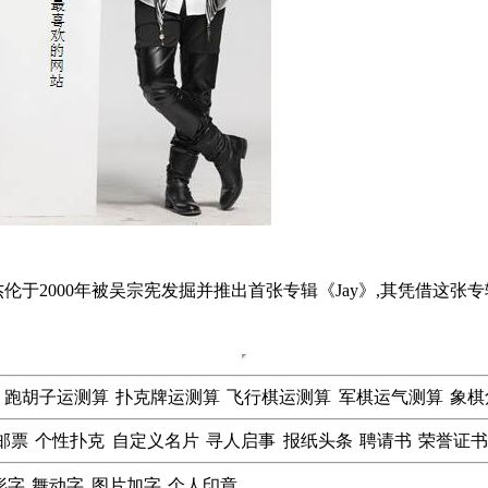
于2000年被吴宗宪发掘并推出首张专辑《Jay》,其凭借这张
跑胡子运测算
扑克牌运测算
飞行棋运测算
军棋运气测算
象棋
邮票
个性扑克
自定义名片
寻人启事
报纸头条
聘请书
荣誉证
形字
舞动字
图片加字
个人印章