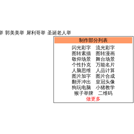
举
郭美美举
犀利哥举
圣诞老人举
制作部分列表
闪光彩字
流光彩字
图转素描
图转漫画
敬仰场景
舞台场景
个性扑克
万能名片
人脑思维
人品计算
图片加字
图片合成
翻开冲出
皇冠头像
狗玩电脑
小猪教学
猴子举牌
二维码
做更多